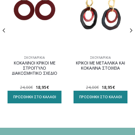
wishlist
wishlist
ΣΚΟΥΛΑΡΊΚΙΑ
ΣΚΟΥΛΑΡΊΚΙΑ
ΚΟΚΑΛΙΝΟΙ ΚΡΙΚΟΙ ΜΕ
ΚΡΙΚΟΙ ΜΕ ΜΕΤΑΛΛΙΚΑ ΚΑΙ
ΣΤΡΟΓΓΥΛΟ
ΚΟΚΑΛΙΝΑ ΣΤΟΙΧΕΙΑ
ΔΙΑΚΟΣΜΗΤΙΚΟ ΣΧΕΔΙΟ
Original
Η
Original
Η
24,00
€
18,95
€
24,00
€
18,95
€
α
price
τρέχουσα
price
τρέχουσα
was:
τιμή
was:
τιμή
ΠΡΟΣΘΉΚΗ ΣΤΟ ΚΑΛΆΘΙ
ΠΡΟΣΘΉΚΗ ΣΤΟ ΚΑΛΆΘΙ
24,00€.
είναι:
24,00€.
είναι:
18,95€.
18,95€.