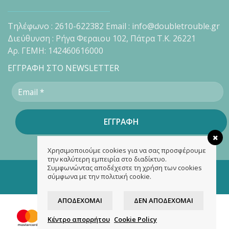
Τηλέφωνο : 2610-622382 Email : info@doubletrouble.gr
Διεύθυνση : Ρήγα Φεραιου 102, Πάτρα Τ.Κ. 26221
Αρ. ΓΕΜΗ: 142460616000
ΕΓΓΡΑΦΗ ΣΤΟ NEWSLETTER
Χρησιμοποιούμε cookies για να σας προσφέρουμε
την καλύτερη εμπειρία στο διαδίκτυο.
Συμφωνώντας αποδέχεστε τη χρήση των cookies
Copyright 2026 ©
doubletrouble.gr
σύμφωνα με την πολιτική cookie.
Designed & developed by
ASK
ΑΠΟΔΈΧΟΜΑΙ
ΔΕΝ ΑΠΟΔΈΧΟΜΑΙ
Κέντρο απορρήτου
Cookie Policy