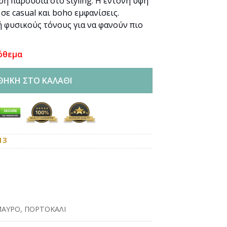
ρη παρουσία στο styling. Η έντονη υφή
σε casual και boho εμφανίσεις.
 ή φυσικούς τόνους για να φανούν πιο
όθεμα
ΘΉΚΗ ΣΤΟ ΚΑΛΆΘΙ
13
ΜΑΥΡΟ
,
ΠΟΡΤΟΚΑΛΙ