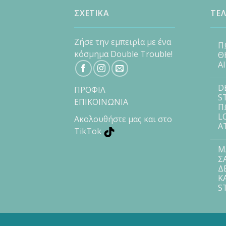
ΣΧΕΤΙΚΑ
ΤΕΛ
Ζήσε την εμπειρία με ένα
Π
κόσμημα Double Trouble!
Θ
Α
D
ΠΡΟΦΙΛ
S
ΕΠΙΚΟΙΝΩΝΙΑ
Π
L
Ακολουθήστε μας και στο
Α
TikTok
Μ
Σ
Δ
Κ
S