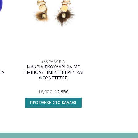
ΣΚΟΥΛΑΡΊΚΙΑ
ΜΑΚΡΙΑ ΣΚΟΥΛΑΡΙΚΙΑ ΜΕ
ΙΑ
ΗΜΙΠΟΛΥΤΙΜΕΣ ΠΕΤΡΕΣ ΚΑΙ
ΦΟΥΝΤΙΤΣΕΣ
Original
Η
16,00
€
12,95
€
υσα
price
τρέχουσα
was:
τιμή
ΠΡΟΣΘΉΚΗ ΣΤΟ ΚΑΛΆΘΙ
16,00€.
είναι:
.
12,95€.