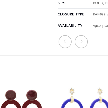
STYLE
BOHO
,
P
CLOSURE TYPE
ΚΑΡΦΩΤΑ
AVAILABILITY
Άμεση πα
Προσθήκη
Προσθ
στη
στη
wishlist
wishli