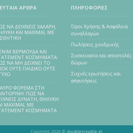
ΕΥΤΑΙΑ ΑΡΘΡΑ
ΠΛΗΡΟΦΟΡΙΕΣ
Όροι Χρήσης & Ασφάλεια
ΩΣ ΝΑ ΔΕΙΧΝΕΙΣ ΧΑΛΑΡΗ,
ΗΛΥΚΗ ΚΑΙ MAXIMAL ΜΕ
συναλλαγών
ΙΣΘΗΤΙΚΗ
Πωλήσεις χονδρικής
ENIM ΒΕΡΜΟΥΔΑ ΚΑΙ
Συσκευασία και αποστολές
TATEMENT ΚΟΣΜΗΜΑΤΑ:
δώρων
ΩΣ ΝΑ ΜΗ ΔΕΙΧΝΕΙ ΤΟ
OOK ΟΥΤΕ ΠΑΙΔΙΚΟ ΟΥΤΕ
Συχνές ερωτήσεις και
ΤΥΧΟ
απαντήσεις
ΑΥΡΟ ΦΟΡΕΜΑ ΣΤΗ
ΑΝΤΟΡΙΝΗ: ΠΩΣ ΝΑ
ΕΙΧΝΕΙΣ ΔΥΝΑΤΗ, ΘΗΛΥΚΗ
ΑΙ MAXIMAL ΜΕ
TATEMENT ΚΟΣΜΗΜΑΤΑ
Copyright 2026 ©
doubletrouble.gr