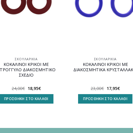
ΣΚΟΥΛΑΡΊΚΙΑ
ΣΚΟΥΛΑΡΊΚΙΑ
ΚΟΚΑΛΙΝΟΙ ΚΡΙΚΟΙ ΜΕ
ΚΟΚΑΛΙΝΟΙ ΚΡΙΚΟΙ ΜΕ
ΤΡΟΓΓΥΛΟ ΔΙΑΚΟΣΜΗΤΙΚΟ
ΔΙΑΚΟΣΜΗΤΙΚΑ ΚΡΥΣΤΑΛΛΑΚ
ΣΧΕΔΙΟ
Original
Η
Original
Η
24,00
€
18,95
€
23,00
€
17,95
€
price
τρέχουσα
price
τρέχο
was:
τιμή
was:
τιμή
ΠΡΟΣΘΉΚΗ ΣΤΟ ΚΑΛΆΘΙ
ΠΡΟΣΘΉΚΗ ΣΤΟ ΚΑΛΆΘΙ
24,00€.
είναι:
23,00€.
είναι:
18,95€.
17,95€