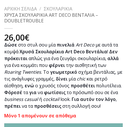
ΑΡΧΙΚΉ ΣΕΛΊΔΑ
/
ΣΚΟΥΛΑΡΊΚΙΑ
ΧΡΥΣΑ ΣΚΟΥΛΑΡΙΚΙΑ ART DECO ΒΕΝΤΑΛΙΑ –
DOUBLETROUBLE
26,00
€
Δώσε
στο στυλ σου μία
πινελιά
Art Deco
με αυτά τα
κομψά
Χρυσά Σκουλαρίκια Art Deco Βεντάλια
!
Δεν
πρόκειται
απλώς για ένα ζευγάρι σκουλαρίκια,
αλλά
για ένα κομμάτι που
φέρνει
την αισθητική των
Roaring Twenties
. Το
γεωμετρικό
σχήμα βεντάλιας, με
τις ανάγλυφες γραμμές,
δίνει
μία
chic
και ρετρό
αίσθηση,
ενώ
ο χρυσός τόνος
προσθέτει
πολυτέλεια.
Φόρεσέ
τα
για
να
φωτίσεις
το πρόσωπό σου σε ένα
business casual
ή
cocktail
look.
Για αυτόν τον λόγο
,
πρέπει
να τα
προσθέσεις
στη συλλογή σου!
Μόνο 1 απομένουν σε απόθεμα