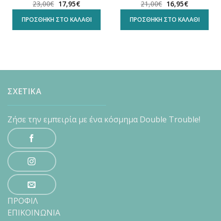
Original
Η
Original
Η
23,00
€
17,95
€
21,00
€
16,95
€
α
price
τρέχουσα
price
τρέχουσα
was:
τιμή
was:
τιμή
ΠΡΟΣΘΉΚΗ ΣΤΟ ΚΑΛΆΘΙ
ΠΡΟΣΘΉΚΗ ΣΤΟ ΚΑΛΆΘΙ
23,00€.
είναι:
21,00€.
είναι:
17,95€.
16,95€.
ΣΧΕΤΙΚΑ
Ζήσε την εμπειρία με ένα κόσμημα Double Trouble!
ΠΡΟΦΙΛ
ΕΠΙΚΟΙΝΩΝΙΑ