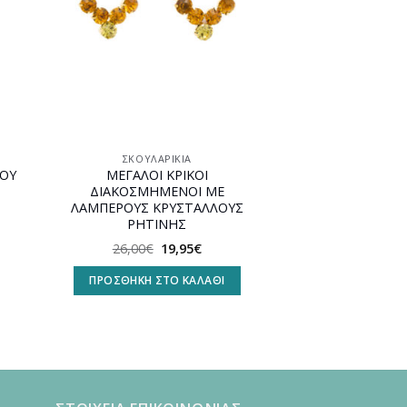
ΣΚΟΥΛΑΡΊΚΙΑ
ΠΟΥ
ΜΕΓΑΛΟΙ ΚΡΙΚΟΙ
ΔΙΑΚΟΣΜΗΜΕΝΟΙ ΜΕ
ΛΑΜΠΕΡΟΥΣ ΚΡΥΣΤΑΛΛΟΥΣ
ΡΗΤΙΝΗΣ
Original
Η
26,00
€
19,95
€
υσα
price
τρέχουσα
was:
τιμή
ΠΡΟΣΘΉΚΗ ΣΤΟ ΚΑΛΆΘΙ
26,00€.
είναι:
.
19,95€.