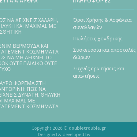
ΕΥΤΑΙΑ ΑΡΘΡΑ
ΠΛΗΡΟΦΟΡΙΕΣ
Όροι Χρήσης & Ασφάλεια
ΩΣ ΝΑ ΔΕΙΧΝΕΙΣ ΧΑΛΑΡΗ,
ΗΛΥΚΗ ΚΑΙ MAXIMAL ΜΕ
συναλλαγών
ΙΣΘΗΤΙΚΗ
Πωλήσεις χονδρικής
ENIM ΒΕΡΜΟΥΔΑ ΚΑΙ
Συσκευασία και αποστολές
TATEMENT ΚΟΣΜΗΜΑΤΑ:
δώρων
ΩΣ ΝΑ ΜΗ ΔΕΙΧΝΕΙ ΤΟ
OOK ΟΥΤΕ ΠΑΙΔΙΚΟ ΟΥΤΕ
Συχνές ερωτήσεις και
ΤΥΧΟ
απαντήσεις
ΑΥΡΟ ΦΟΡΕΜΑ ΣΤΗ
ΑΝΤΟΡΙΝΗ: ΠΩΣ ΝΑ
ΕΙΧΝΕΙΣ ΔΥΝΑΤΗ, ΘΗΛΥΚΗ
ΑΙ MAXIMAL ΜΕ
TATEMENT ΚΟΣΜΗΜΑΤΑ
Copyright 2026 ©
doubletrouble.gr
Designed & developed by
ASK