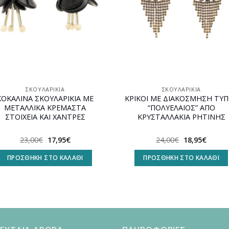
ΣΚΟΥΛΑΡΊΚΙΑ
ΣΚΟΥΛΑΡΊΚΙΑ
ΚΟΚΑΛΙΝΑ ΣΚΟΥΛΑΡΙΚΙΑ ΜΕ
ΚΡΙΚΟΙ ΜΕ ΔΙΑΚΟΣΜΗΣΗ ΤΥ
ΜΕΤΑΛΛΙΚΑ ΚΡΕΜΑΣΤΑ
“ΠΟΛΥΕΛΑΙΟΣ” ΑΠΟ
ΣΤΟΙΧΕΙΑ ΚΑΙ ΧΑΝΤΡΕΣ
ΚΡΥΣΤΑΛΛΑΚΙΑ ΡΗΤΙΝΗΣ
Original
Η
Original
Η
23,00
€
17,95
€
24,00
€
18,95
€
price
τρέχουσα
price
τρέχο
was:
τιμή
was:
τιμή
ΠΡΟΣΘΉΚΗ ΣΤΟ ΚΑΛΆΘΙ
ΠΡΟΣΘΉΚΗ ΣΤΟ ΚΑΛΆΘΙ
23,00€.
είναι:
24,00€.
είναι:
17,95€.
18,95€