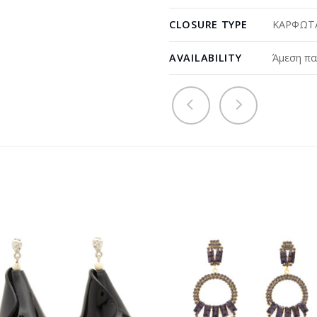
CLOSURE TYPE
ΚΑΡΦΩΤΑ
AVAILABILITY
Άμεση πα
Προσθήκη
Προσθ
στη
στη
wishlist
wishli