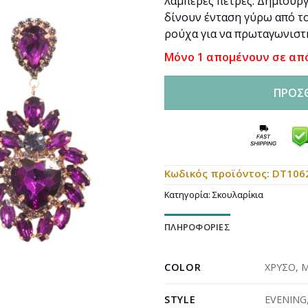
λαμπερές πέτρες. Δημιουρ
δίνουν ένταση γύρω από τ
ρούχα για να πρωταγωνιστ
Μόνο 1 απομένουν σε απ
ΠΡΟΣ
Κωδικός προϊόντος:
DT106
Κατηγορία:
Σκουλαρίκια
ΠΛΗΡΟΦΟΡΊΕΣ
COLOR
ΧΡΥΣΟ
,
STYLE
EVENING