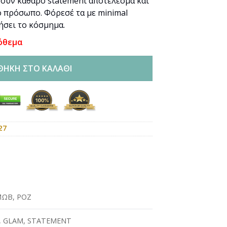
γούν καθαρό statement αποτέλεσμα και
ο πρόσωπο. Φόρεσέ τα με minimal
ήσει το κόσμημα.
όθεμα
ΘΉΚΗ ΣΤΟ ΚΑΛΆΘΙ
27
ΜΩΒ
,
ΡΟΖ
,
GLAM
,
STATEMENT