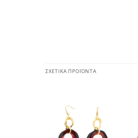
ΣΧΕΤΙΚΆ ΠΡΟΪΌΝΤΑ
Προσθήκη
Προσθήκη
στη
στη
wishlist
wishlist