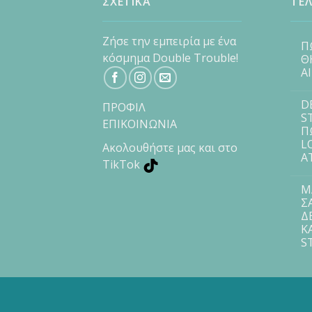
ΣΧΕΤΙΚΑ
ΤΕΛ
Ζήσε την εμπειρία με ένα
Π
κόσμημα Double Trouble!
Θ
Α
D
ΠΡΟΦΙΛ
S
ΕΠΙΚΟΙΝΩΝΙΑ
Π
L
Ακολουθήστε μας και στο
Α
TikTok
Μ
Σ
Δ
Κ
S