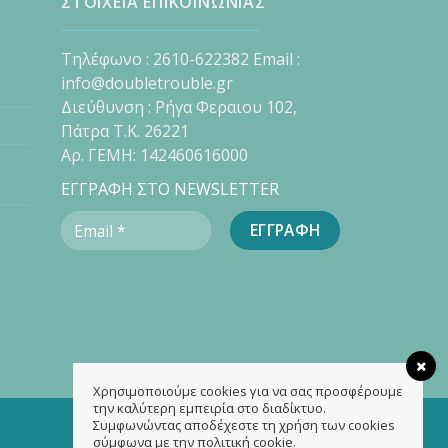
ΣΤΟΙΧΕΙΑ ΕΠΙΚΟΙΝΩΝΙΑΣ
Τηλέφωνο : 2610-622382 Email :
info@doubletrouble.gr
Διεύθυνση : Ρήγα Φεραιου 102,
Πάτρα Τ.Κ. 26221
Αρ. ΓΕΜΗ: 142460616000
ΕΓΓΡΑΦΗ ΣΤΟ NEWSLETTER
Χρησιμοποιούμε cookies για να σας προσφέρουμε
την καλύτερη εμπειρία στο διαδίκτυο.
Συμφωνώντας αποδέχεστε τη χρήση των cookies
σύμφωνα με την πολιτική cookie.