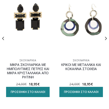
Προσθήκη
Προσθήκη
στη
στη
wishlist
wishlist
ΣΚΟΥΛΑΡΊΚΙΑ
ΣΚΟΥΛΑΡΊΚΙΑ
ΜΙΚΡΑ ΣΚΟΥΛΑΡΙΚΙΑ ΜΕ
ΚΡΙΚΟΙ ΜΕ ΜΕΤΑΛΛΙΚΑ ΚΑΙ
ΗΜΙΠΟΛΥΤΙΜΕΣ ΠΕΤΡΕΣ ΚΑΙ
ΚΟΚΑΛΙΝΑ ΣΤΟΙΧΕΙΑ
ΜΙΚΡΑ ΚΡΥΣΤΑΛΛΑΚΙΑ ΑΠΟ
ΡΗΤΙΝΗ
Original
Η
Original
Η
24,00
€
18,95
€
24,00
€
18,95
€
α
price
τρέχουσα
price
τρέχουσα
was:
τιμή
was:
τιμή
ΠΡΟΣΘΉΚΗ ΣΤΟ ΚΑΛΆΘΙ
ΠΡΟΣΘΉΚΗ ΣΤΟ ΚΑΛΆΘΙ
24,00€.
είναι:
24,00€.
είναι:
18,95€.
18,95€.