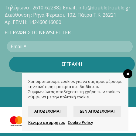
Τηλέφωνο : 2610-622382 Email : info@doubletrouble.gr
Διεύθυνση : Ρήγα Φεραιου 102, Πάτρα Τ.Κ. 26221
Αρ. ΓΕΜΗ: 142460616000
ΕΓΓΡΑΦΗ ΣΤΟ NEWSLETTER
Χρησιμοποιούμε cookies για να σας προσφέρουμε
την καλύτερη εμπειρία στο διαδίκτυο.
Συμφωνώντας αποδέχεστε τη χρήση των cookies
Copyright 2026 ©
doubletrouble.gr
σύμφωνα με την πολιτική cookie.
Designed & developed by
ASK
ΑΠΟΔΈΧΟΜΑΙ
ΔΕΝ ΑΠΟΔΈΧΟΜΑΙ
Κέντρο απορρήτου
Cookie Policy