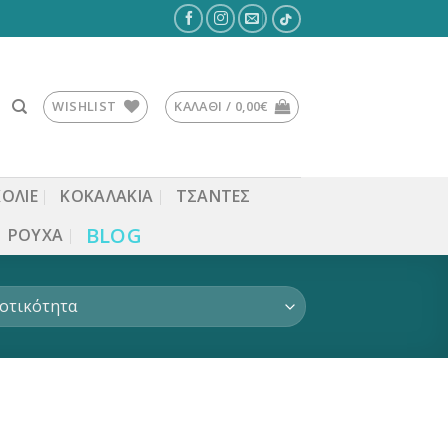
WISHLIST
ΚΑΛΆΘΙ /
0,00
€
ΚΟΛΙΕ
ΚΟΚΑΛΆΚΙΑ
ΤΣΆΝΤΕΣ
BLOG
ΡΟΎΧΑ