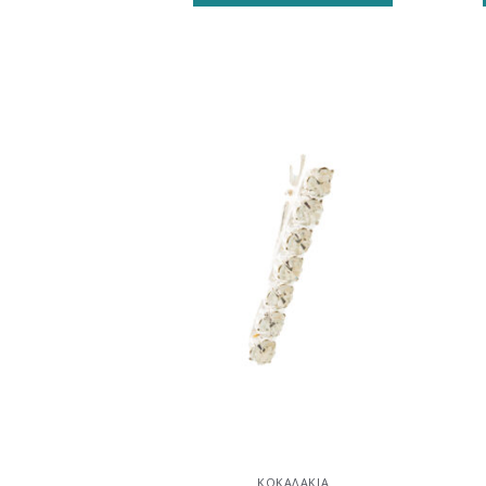
Προσθήκη
στη
wishlist
ΚΟΚΑΛΆΚΙΑ