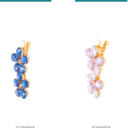
Προσθήκη
Προσθ
στη
στη
wishlist
wishli
ΚΟΚΑΛΆΚΙΑ
ΚΟΚΑΛΆΚΙΑ