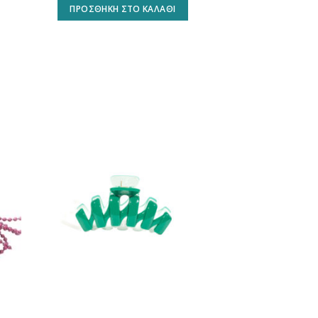
ΠΡΟΣΘΉΚΗ ΣΤΟ ΚΑΛΆΘΙ
ήκη
Προσθήκη
στη
st
wishlist