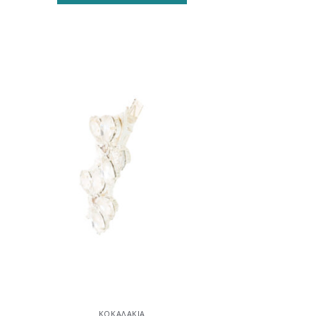
ήκη
Προσθήκη
στη
st
wishlist
ΚΟΚΑΛΆΚΙΑ