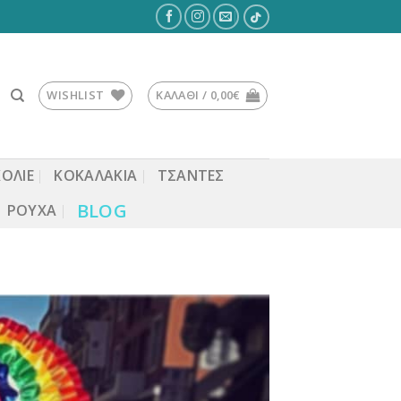
WISHLIST
ΚΑΛΆΘΙ /
0,00
€
ΚΟΛΙΕ
ΚΟΚΑΛΆΚΙΑ
ΤΣΆΝΤΕΣ
BLOG
ΡΟΎΧΑ