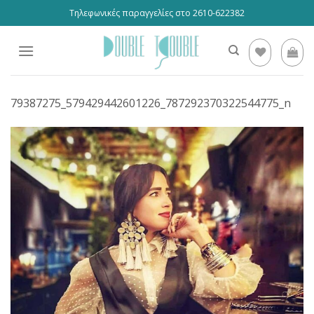
Skip
Τηλεφωνικές παραγγελίες στο 2610-622382
to
content
79387275_579429442601226_787292370322544775_n