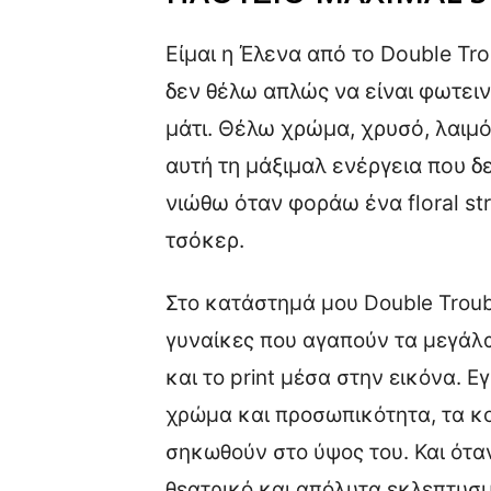
Είμαι η Έλενα από το Double Tr
δεν θέλω απλώς να είναι φωτειν
μάτι. Θέλω χρώμα, χρυσό, λαιμό
αυτή τη μάξιμαλ ενέργεια που δ
νιώθω όταν φοράω ένα floral st
τσόκερ.
Στο κατάστημά μου Double Troub
γυναίκες που αγαπούν τα μεγάλ
και το print μέσα στην εικόνα. Ε
χρώμα και προσωπικότητα, τα κ
σηκωθούν στο ύψος του. Και ότα
θεατρικό και απόλυτα εκλεπτυσ