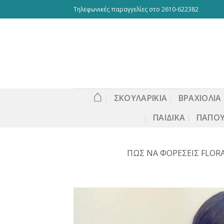
Skip
Τηλεφωνικές παραγγελίες στο 2610-622382
to
content
⌂
ΣΚΟΥΛΑΡΙΚΙΑ
ΒΡΑΧΙΟΛΙΑ
ΠΑΙΔΙΚΆ
ΠΑΠΟΎ
ΠΩΣ ΝΑ ΦΟΡΕΣΕΙΣ FLORA