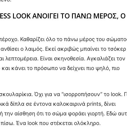
ESS LOOK ΑΝΟΙΓΕΙ ΤΟ ΠΑΝΩ ΜΕΡΟΣ, Ο
υπέροχο. Καθαρίζει όλο το πάνω μέρος του σώματο
ανθίσει ο λαιμός. Εκεί ακριβώς μπαίνει το τσόκερ
ναι λεπτομέρεια. Είναι σκηνοθεσία. Αγκαλιάζει τον
 και κάνει το πρόσωπο να δείχνει πιο ψηλό, πιο
κουλαρίκια. Όχι για να “ισορροπήσουν” το look. Γ
ικά δίπλα σε έντονα καλοκαιρινά prints, δίνει
ή την αίσθηση ότι το σώμα φοράει γιορτή. Εδώ αυ
ι πίσω. Ένα look που στέκεται ολόκληρο.