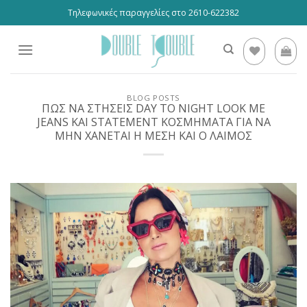
Skip
Τηλεφωνικές παραγγελίες στο 2610-622382
to
content
BLOG POSTS
ΠΩΣ ΝΑ ΣΤΗΣΕΙΣ DAY TO NIGHT LOOK ΜΕ
JEANS ΚΑΙ STATEMENT ΚΟΣΜΗΜΑΤΑ ΓΙΑ ΝΑ
ΜΗΝ ΧΑΝΕΤΑΙ Η ΜΕΣΗ ΚΑΙ Ο ΛΑΙΜΟΣ