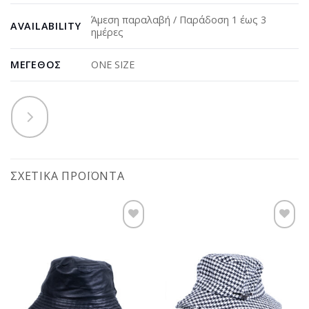
Άμεση παραλαβή / Παράδοση 1 έως 3
AVAILABILITY
ημέρες
ΜΈΓΕΘΟΣ
ONE SIZE
ΣΧΕΤΙΚΆ ΠΡΟΪΌΝΤΑ
Προσθήκη
Προσθήκη
στη
στη
wishlist
wishlist