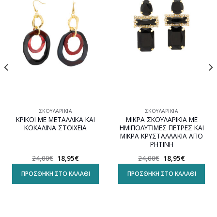
Προσθήκη
Προσθήκη
στη
στη
wishlist
wishlist
ΣΚΟΥΛΑΡΊΚΙΑ
ΣΚΟΥΛΑΡΊΚΙΑ
ΚΡΙΚΟΙ ΜΕ ΜΕΤΑΛΛΙΚΑ ΚΑΙ
ΜΙΚΡΑ ΣΚΟΥΛΑΡΙΚΙΑ ΜΕ
ΚΟΚΑΛΙΝΑ ΣΤΟΙΧΕΙΑ
ΗΜΙΠΟΛΥΤΙΜΕΣ ΠΕΤΡΕΣ ΚΑΙ
ΜΙΚΡΑ ΚΡΥΣΤΑΛΛΑΚΙΑ ΑΠΟ
ΡΗΤΙΝΗ
Original
Η
Original
Η
24,00
€
18,95
€
24,00
€
18,95
€
price
τρέχουσα
price
τρέχουσα
was:
τιμή
was:
τιμή
ΠΡΟΣΘΉΚΗ ΣΤΟ ΚΑΛΆΘΙ
ΠΡΟΣΘΉΚΗ ΣΤΟ ΚΑΛΆΘΙ
24,00€.
είναι:
24,00€.
είναι:
18,95€.
18,95€.