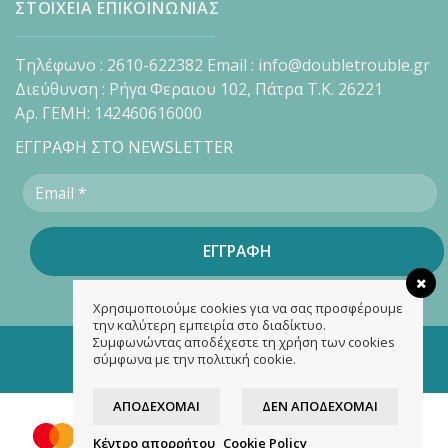
ΣΤΟΙΧΕΙΑ ΕΠΙΚΟΙΝΩΝΙΑΣ
Τηλέφωνο : 2610-622382 Email : info@doubletrouble.gr
Διεύθυνση : Ρήγα Φεραιου 102, Πάτρα Τ.Κ. 26221
Αρ. ΓΕΜΗ: 142460616000
ΕΓΓΡΑΦΗ ΣΤΟ NEWSLETTER
Χρησιμοποιούμε cookies για να σας προσφέρουμε
την καλύτερη εμπειρία στο διαδίκτυο.
Συμφωνώντας αποδέχεστε τη χρήση των cookies
Copyright 2026 ©
doubletrouble.gr
σύμφωνα με την πολιτική cookie.
Designed & developed by
ASK
ΑΠΟΔΈΧΟΜΑΙ
ΔΕΝ ΑΠΟΔΈΧΟΜΑΙ
Κέντρο απορρήτου
Cookie Policy