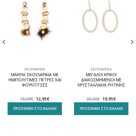
Προσθήκη
Προσθήκη
στη
στη
wishlist
wishlist
ΣΚΟΥΛΑΡΊΚΙΑ
ΣΚΟΥΛΑΡΊΚΙΑ
ΜΑΚΡΙΑ ΣΚΟΥΛΑΡΙΚΙΑ ΜΕ
ΜΕΓΑΛΟΙ ΚΡΙΚΟΙ
ΗΜΙΠΟΛΥΤΙΜΕΣ ΠΕΤΡΕΣ ΚΑΙ
ΔΙΑΚΟΣΜΗΜΕΝΟΙ ΜΕ
ΦΟΥΝΤΙΤΣΕΣ
ΚΡΥΣΤΑΛΛΑΚΙΑ ΡΗΤΙΝΗΣ
Original
Η
Original
Η
16,00
€
12,95
€
26,00
€
19,95
€
α
price
τρέχουσα
price
τρέχουσα
was:
τιμή
was:
τιμή
ΠΡΟΣΘΉΚΗ ΣΤΟ ΚΑΛΆΘΙ
ΠΡΟΣΘΉΚΗ ΣΤΟ ΚΑΛΆΘΙ
16,00€.
είναι:
26,00€.
είναι:
12,95€.
19,95€.