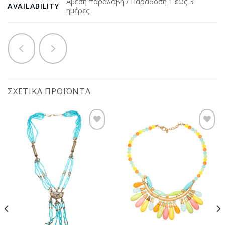
Άμεση παραλαβή / Παράδοση 1 έως 3
AVAILABILITY
ημέρες
ΣΧΕΤΙΚΆ ΠΡΟΪΌΝΤΑ
Προσθήκη
Προσθήκη
στη
στη
wishlist
wishlist