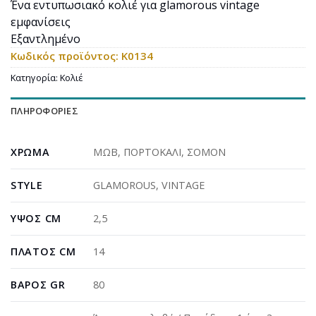
Ένα εντυπωσιακό κολιέ για glamorous vintage
εμφανίσεις
Εξαντλημένο
Κωδικός προϊόντος:
Κ0134
Κατηγορία:
Κολιέ
ΠΛΗΡΟΦΟΡΊΕΣ
ΧΡΏΜΑ
ΜΩΒ
,
ΠΟΡΤΟΚΑΛΙ
,
ΣΟΜΟΝ
STYLE
GLAMOROUS
,
VINTAGE
ΎΨΟΣ CM
2,5
ΠΛΆΤΟΣ CM
14
ΒΆΡΟΣ GR
80