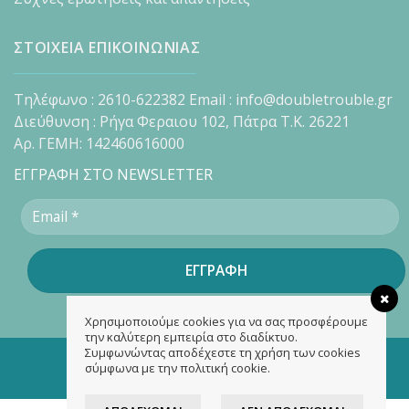
ΣΤΟΙΧΕΙΑ ΕΠΙΚΟΙΝΩΝΙΑΣ
Τηλέφωνο : 2610-622382 Email : info@doubletrouble.gr
Διεύθυνση : Ρήγα Φεραιου 102, Πάτρα Τ.Κ. 26221
Αρ. ΓΕΜΗ: 142460616000
ΕΓΓΡΑΦΗ ΣΤΟ NEWSLETTER
Χρησιμοποιούμε cookies για να σας προσφέρουμε
την καλύτερη εμπειρία στο διαδίκτυο.
Συμφωνώντας αποδέχεστε τη χρήση των cookies
Copyright 2026 ©
doubletrouble.gr
σύμφωνα με την πολιτική cookie.
Designed & developed by
ASK