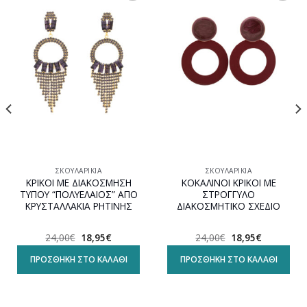
Προσθήκη
Προσθήκη
στη
στη
wishlist
wishlist
ΣΚΟΥΛΑΡΊΚΙΑ
ΣΚΟΥΛΑΡΊΚΙΑ
ΚΡΙΚΟΙ ΜΕ ΔΙΑΚΟΣΜΗΣΗ
ΚΟΚΑΛΙΝΟΙ ΚΡΙΚΟΙ ΜΕ
ΤΥΠΟΥ “ΠΟΛΥΕΛΑΙΟΣ” ΑΠΟ
ΣΤΡΟΓΓΥΛΟ
ΚΡΥΣΤΑΛΛΑΚΙΑ ΡΗΤΙΝΗΣ
ΔΙΑΚΟΣΜΗΤΙΚΟ ΣΧΕΔΙΟ
Original
Η
Original
Η
24,00
€
18,95
€
24,00
€
18,95
€
α
price
τρέχουσα
price
τρέχουσα
was:
τιμή
was:
τιμή
ΠΡΟΣΘΉΚΗ ΣΤΟ ΚΑΛΆΘΙ
ΠΡΟΣΘΉΚΗ ΣΤΟ ΚΑΛΆΘΙ
24,00€.
είναι:
24,00€.
είναι:
18,95€.
18,95€.