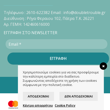
Τηλέφωνο : 2610-622382 Email : info@doubletrouble.gr
Διεύθυνση : Ρήγα Φεραιου 102, Πάτρα Τ.Κ. 26221
Αρ. ΓΕΜΗ: 142460616000
ΕΓΓΡΑΦΗ ΣΤΟ NEWSLETTER
Χρησιμοποιούμε cookies για να σας προσφέρουμε
την καλύτερη εμπειρία στο διαδίκτυο.
Συμφωνώντας αποδέχεστε τη χρήση των cookies
Copyright 2026 ©
doubletrouble.gr
σύμφωνα με την πολιτική cookie.
Designed & developed by
ASK
ΑΠΟΔΈΧΟΜΑΙ
ΔΕΝ ΑΠΟΔΈΧΟΜΑΙ
Κέντρο απορρήτου
Cookie Policy