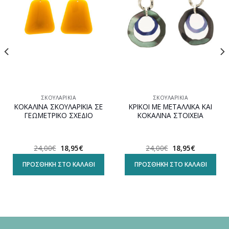
wishlist
wishlist
ΣΚΟΥΛΑΡΊΚΙΑ
ΣΚΟΥΛΑΡΊΚΙΑ
ΚΟΚΑΛΙΝΑ ΣΚΟΥΛΑΡΙΚΙΑ ΣΕ
ΚΡΙΚΟΙ ΜΕ ΜΕΤΑΛΛΙΚΑ ΚΑΙ
ΓΕΩΜΕΤΡΙΚΟ ΣΧΕΔΙΟ
ΚΟΚΑΛΙΝΑ ΣΤΟΙΧΕΙΑ
Original
Η
Original
Η
24,00
€
18,95
€
24,00
€
18,95
€
α
price
τρέχουσα
price
τρέχουσα
was:
τιμή
was:
τιμή
ΠΡΟΣΘΉΚΗ ΣΤΟ ΚΑΛΆΘΙ
ΠΡΟΣΘΉΚΗ ΣΤΟ ΚΑΛΆΘΙ
24,00€.
είναι:
24,00€.
είναι:
18,95€.
18,95€.