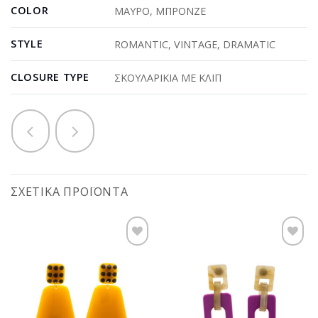
COLOR
ΜΑΥΡΟ
,
ΜΠΡΟΝΖΕ
STYLE
ROMANTIC
,
VINTAGE
,
DRAMATIC
CLOSURE TYPE
ΣΚΟΥΛΑΡΙΚΙΑ ΜΕ ΚΛΙΠ
ΣΧΕΤΙΚΆ ΠΡΟΪΌΝΤΑ
Προσθήκη
Προσθήκη
στη
στη
wishlist
wishlist